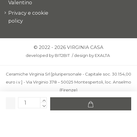
Valentino
Privacy e cookie
policy
© 2022 - 2026 VIRGINIA CASA
developed by
BIT2BIT
/
design by
EXALTA
Ceramiche Virginia Srl [pluripersonale - Capitale soc. 30.154,00
euro i.v.] - Via Virginio 378 – 50025 Montespertoli, loc. Anselmo
(Firenze)
C.F. e P.IVA: IT00436100481 - REA: FI-227733 - PEC:
ceramichevirginia@pec.it