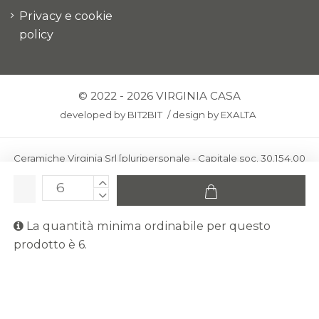
Privacy e cookie
policy
© 2022 - 2026 VIRGINIA CASA
developed by
BIT2BIT
/
design by
EXALTA
Ceramiche Virginia Srl [pluripersonale - Capitale soc. 30.154,00
euro i.v.] - Via Virginio 378 – 50025 Montespertoli, loc. Anselmo
(Firenze)
C.F. e P.IVA: IT00436100481 - REA: FI-227733 - PEC:
La quantità minima ordinabile per questo
ceramichevirginia@pec.it
prodotto è 6.