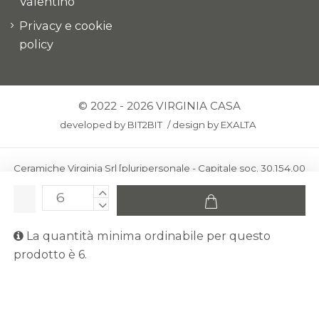
Valentino
Privacy e cookie
policy
© 2022 - 2026 VIRGINIA CASA
developed by
BIT2BIT
/
design by
EXALTA
Ceramiche Virginia Srl [pluripersonale - Capitale soc. 30.154,00
euro i.v.] - Via Virginio 378 – 50025 Montespertoli, loc. Anselmo
(Firenze)
C.F. e P.IVA: IT00436100481 - REA: FI-227733 - PEC:
La quantità minima ordinabile per questo
ceramichevirginia@pec.it
prodotto è 6.