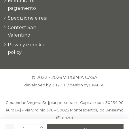
Modalità di
pagamento
Spedizione e resi
Contest San
Valentino
Privacy e cookie
policy
© 2022 - 2026 VIRGINIA CASA
developed by
BIT2BIT
/
design by
EXALTA
Ceramiche Virginia Srl [pluripersonale - Capitale soc. 30.154,00
euro i.v.] - Via Virginio 378 – 50025 Montespertoli, loc. Anselmo
(Firenze)
C.F. e P.IVA: IT00436100481 - REA: FI-227733 - PEC: