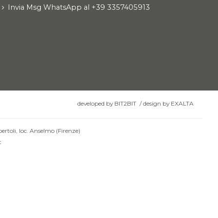
Invia Msg WhatsApp al +39 3357405913
developed by
BIT2BIT
/
design by
EXALTA
ertoli, loc. Anselmo (Firenze)
t