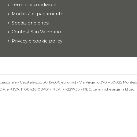
Termini e condizioni
Modalità di pagamento
Spedizione e resi
Contest San Valentino
Privacy e cookie policy
personale - Capitale soc. 30.154,00 euro i.v.] - Via Virginio 378 – 50025 Montesp
C.F. e P.IVA: IT00436100481 - REA: FI-227733 - PEC: ceramichevirginia@pec.i