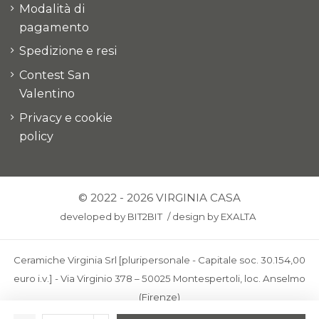
Modalità di
pagamento
Spedizione e resi
Contest San
Valentino
Privacy e cookie
policy
© 2022 - 2026 VIRGINIA CASA
developed by
BIT2BIT
/
design by
EXALTA
Ceramiche Virginia Srl [pluripersonale - Capitale soc. 30.154,00
euro i.v.] - Via Virginio 378 – 50025 Montespertoli, loc. Anselmo
(Firenze)
C.F. e P.IVA: IT00436100481 - REA: FI-227733 - PEC: