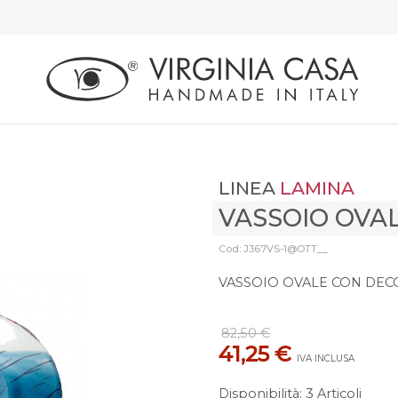
LINEA
LAMINA
VASSOIO OVA
Cod: J367VS-1@OTT__
VASSOIO OVALE CON DEC
82,50 €
41,25 €
IVA INCLUSA
Disponibilità
:
3 Articoli