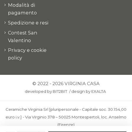
Modalità di
pagamento
Spedizione e resi
Contest San
Valentino
Privacy e cookie
policy
© 2022 - 2026 VIRGINIA CASA
developed by
BIT2BIT
/
design by
EXALTA
Ceramiche Virginia Srl [pluripersonale - Capitale soc. 30.154,00
euro i.v.] - Via Virginio 378 – 50025 Montespertoli, loc. Anselmo
(Firenze)