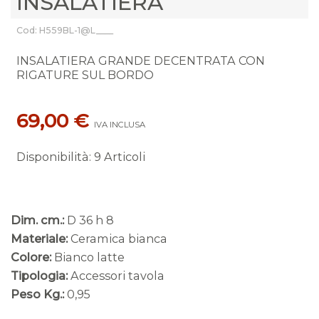
INSALATIERA
Cod: H559BL-1@L____
INSALATIERA GRANDE DECENTRATA CON
RIGATURE SUL BORDO
69,00 €
IVA INCLUSA
Disponibilità
:
9 Articoli
Dim. cm.:
D 36 h 8
Materiale:
Ceramica bianca
Colore:
Bianco latte
Tipologia:
Accessori tavola
Peso Kg.:
0,95