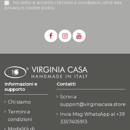
Ho letto e accetto i termini e condizioni, oltre alla
privacy e cookie policy
Informazioni e
Contatti
supporto
Scrivi a
Chi siamo
support@virginiacasa.store
Termini e
Invia Msg WhatsApp al +39
condizioni
3357405913
Modalità di