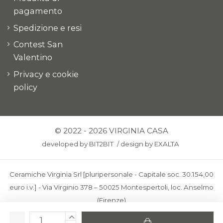
pagamento
Spedizione e resi
Contest San
Valentino
Privacy e cookie
policy
© 2022 - 2026 VIRGINIA CASA
developed by
BIT2BIT
/
design by
EXALTA
Ceramiche Virginia Srl [pluripersonale - Capitale soc. 30.154,00
euro i.v.] - Via Virginio 378 – 50025 Montespertoli, loc. Anselmo
(Firenze)
C.F. e P.IVA: IT00436100481 - REA: FI-227733 - PEC: