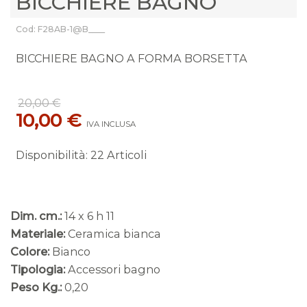
BICCHIERE BAGNO
Cod: F28AB-1@B____
BICCHIERE BAGNO A FORMA BORSETTA
20,00 €
10,00 €
IVA INCLUSA
Disponibilità
:
22 Articoli
Dim. cm.:
14 x 6 h 11
Materiale:
Ceramica bianca
Colore:
Bianco
Tipologia:
Accessori bagno
Peso Kg.:
0,20