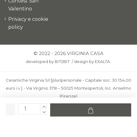
Contest San
Valentino
Privacy e cookie
policy
© 2022 - 2026 VIRGINIA CASA
developed by
BIT2BIT
/
design by
EXALTA
Ceramiche Virginia Srl [pluripersonale - Capitale soc. 30.154,00
euro i.v.] - Via Virginio 378 – 50025 Montespertoli, loc. Anselmo
(Firenze)
C.F. e P.IVA: IT00436100481 - REA: FI-227733 - PEC:
ceramichevirginia@pec.it