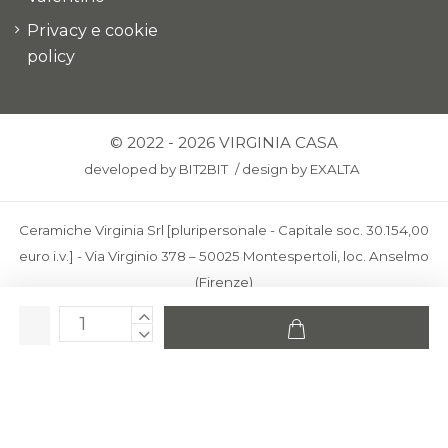
Privacy e cookie
policy
© 2022 - 2026 VIRGINIA CASA
developed by
BIT2BIT
/
design by
EXALTA
Ceramiche Virginia Srl [pluripersonale - Capitale soc. 30.154,00
euro i.v.] - Via Virginio 378 – 50025 Montespertoli, loc. Anselmo
(Firenze)
C.F. e P.IVA: IT00436100481 - REA: FI-227733 - PEC:
ceramichevirginia@pec.it