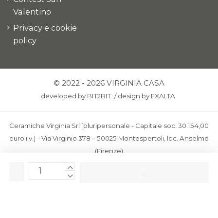
Valentino
Privacy e cookie
policy
© 2022 - 2026 VIRGINIA CASA
developed by
BIT2BIT
/
design by
EXALTA
Ceramiche Virginia Srl [pluripersonale - Capitale soc. 30.154,00
euro i.v.] - Via Virginio 378 – 50025 Montespertoli, loc. Anselmo
(Firenze)
C.F. e P.IVA: IT00436100481 - REA: FI-227733 - PEC:
ceramichevirginia@pec.it