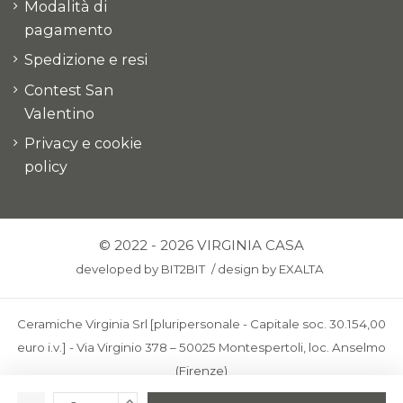
Modalità di
pagamento
Spedizione e resi
Contest San
Valentino
Privacy e cookie
policy
© 2022 - 2026 VIRGINIA CASA
developed by
BIT2BIT
/
design by
EXALTA
Ceramiche Virginia Srl [pluripersonale - Capitale soc. 30.154,00
euro i.v.] - Via Virginio 378 – 50025 Montespertoli, loc. Anselmo
(Firenze)
C.F. e P.IVA: IT00436100481 - REA: FI-227733 - PEC: