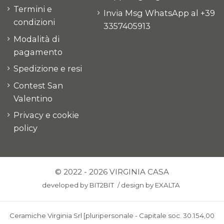
Termini e
Invia Msg WhatsApp al +39
condizioni
3357405913
Modalità di
pagamento
Spedizione e resi
Contest San
Valentino
Privacy e cookie
policy
© 2022 - 2026 VIRGINIA CASA
developed by
BIT2BIT
/
design by
EXALTA
Ceramiche Virginia Srl [pluripersonale - Capitale soc. 30.154,00