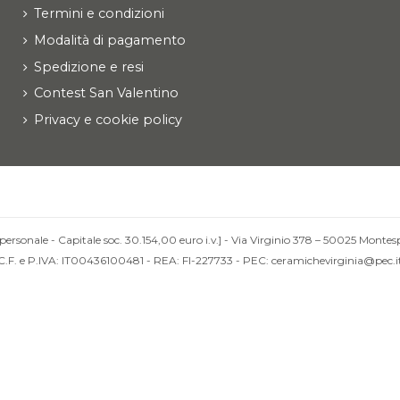
Termini e condizioni
Modalità di pagamento
Spedizione e resi
Contest San Valentino
Privacy e cookie policy
personale - Capitale soc. 30.154,00 euro i.v.] - Via Virginio 378 – 50025 Montesp
C.F. e P.IVA: IT00436100481 - REA: FI-227733 - PEC: ceramichevirginia@pec.i