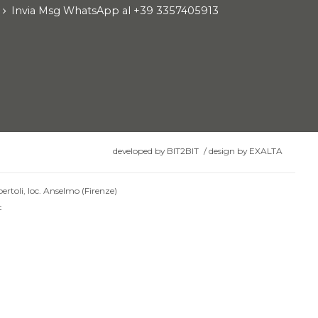
Invia Msg WhatsApp al +39 3357405913
developed by
BIT2BIT
/
design by
EXALTA
ertoli, loc. Anselmo (Firenze)
t