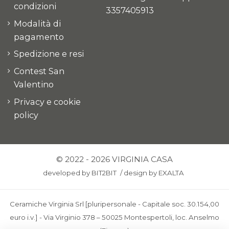
condizioni
3357405913
Modalità di
pagamento
Spedizione e resi
Contest San
Valentino
Privacy e cookie
policy
© 2022 - 2026 VIRGINIA CASA
developed by
BIT2BIT
/
design by
EXALTA
Ceramiche Virginia Srl [pluripersonale - Capitale soc. 30.154,00
euro i.v.] - Via Virginio 378 – 50025 Montespertoli, loc. Anselmo