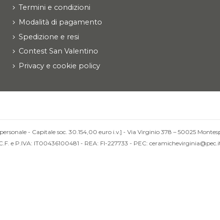
Termini e condizioni
Modalità di pagamento
Spedizione e resi
Contest San Valentino
Privacy e cookie policy
personale - Capitale soc. 30.154,00 euro i.v.] - Via Virginio 378 – 50025 Montesp
C.F. e P.IVA: IT00436100481 - REA: FI-227733 - PEC: ceramichevirginia@pec.i