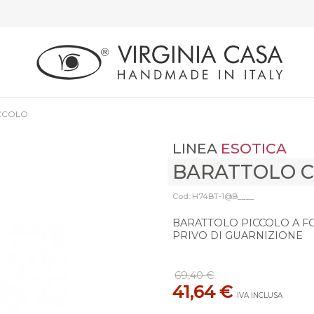
CCOLO
LINEA
ESOTICA
BARATTOLO C
Cod: H74BT-1@B____
BARATTOLO PICCOLO A FO
PRIVO DI GUARNIZIONE
69,40 €
41,64 €
IVA INCLUSA