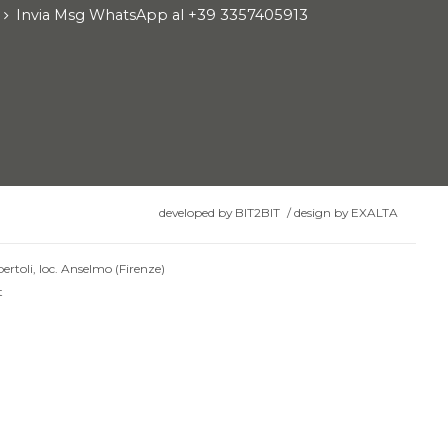
Invia Msg WhatsApp al +39 3357405913
developed by
BIT2BIT
/
design by
EXALTA
ertoli, loc. Anselmo (Firenze)
t