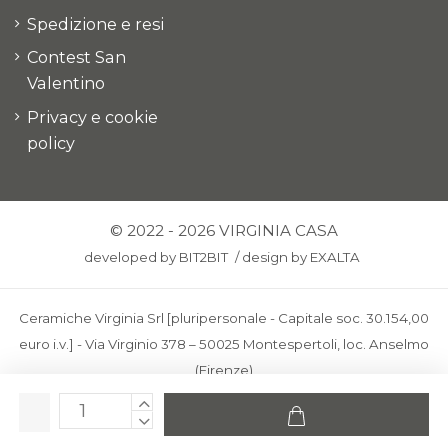
Spedizione e resi
Contest San
Valentino
Privacy e cookie
policy
© 2022 - 2026 VIRGINIA CASA
developed by
BIT2BIT
/
design by
EXALTA
Ceramiche Virginia Srl [pluripersonale - Capitale soc. 30.154,00
euro i.v.] - Via Virginio 378 – 50025 Montespertoli, loc. Anselmo
(Firenze)
C.F. e P.IVA: IT00436100481 - REA: FI-227733 - PEC:
ceramichevirginia@pec.it