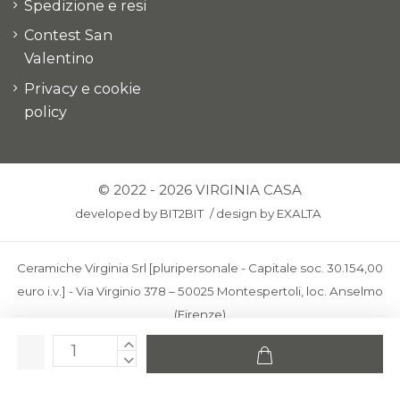
Spedizione e resi
Contest San
Valentino
Privacy e cookie
policy
© 2022 - 2026 VIRGINIA CASA
developed by
BIT2BIT
/
design by
EXALTA
Ceramiche Virginia Srl [pluripersonale - Capitale soc. 30.154,00
euro i.v.] - Via Virginio 378 – 50025 Montespertoli, loc. Anselmo
(Firenze)
C.F. e P.IVA: IT00436100481 - REA: FI-227733 - PEC:
ceramichevirginia@pec.it