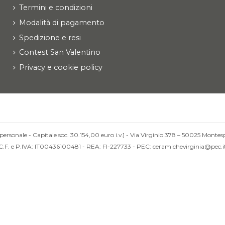
Termini e condizioni
Modalità di pagamento
Spedizione e resi
Contest San Valentino
Privacy e cookie policy
personale - Capitale soc. 30.154,00 euro i.v.] - Via Virginio 378 – 50025 Montesp
C.F. e P.IVA: IT00436100481 - REA: FI-227733 - PEC: ceramichevirginia@pec.i