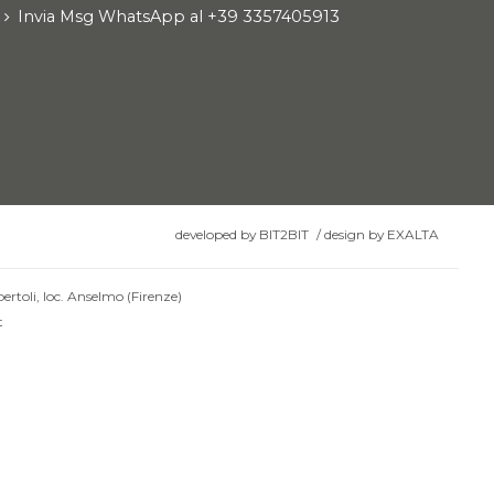
Invia Msg WhatsApp al +39 3357405913
developed by
BIT2BIT
/
design by
EXALTA
ertoli, loc. Anselmo (Firenze)
t