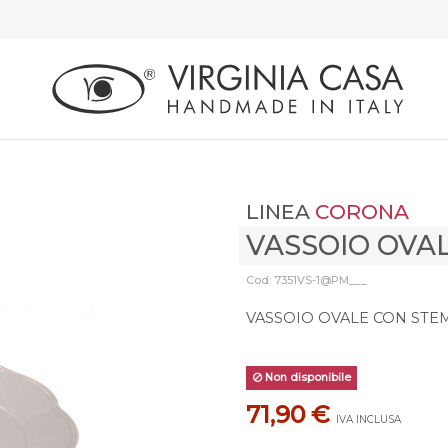
LINEA
CORONA
VASSOIO OVA
Cod: 7351VS-1@PM___
VASSOIO OVALE CON STE
Non disponibile
71,90 €
IVA INCLUSA