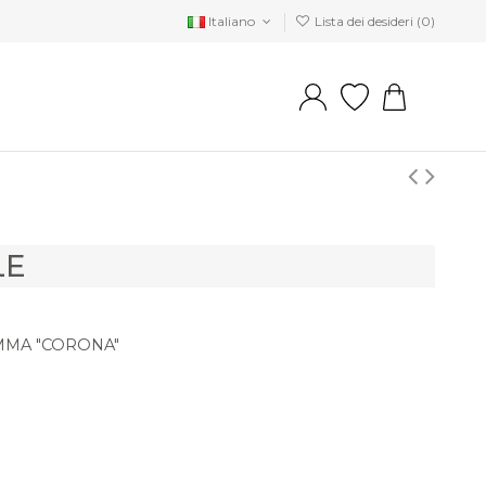
Italiano
Lista dei desideri (
0
)
LE
MMA "CORONA"