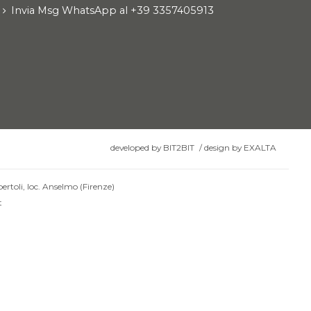
Invia Msg WhatsApp al +39 3357405913
developed by
BIT2BIT
/
design by
EXALTA
ertoli, loc. Anselmo (Firenze)
t