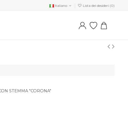
Italiano
Lista dei desideri (
0
)
' CON STEMMA "CORONA"