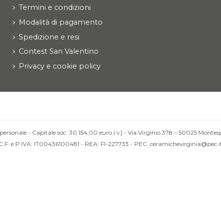
Termini e condizioni
Modalità di pagamento
Spedizione e resi
Contest San Valentino
Privacy e cookie policy
personale - Capitale soc. 30.154,00 euro i.v.] - Via Virginio 378 – 50025 Montesp
C.F. e P.IVA: IT00436100481 - REA: FI-227733 - PEC: ceramichevirginia@pec.i