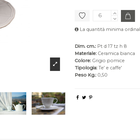
La quantità minima ordinab
Dim. cm.:
Pt d 17 tz h 8
Materiale:
Ceramica bianca
Colore:
Grigio pomice
Tipologia:
Te' e caffe'
Peso Kg.:
0,50