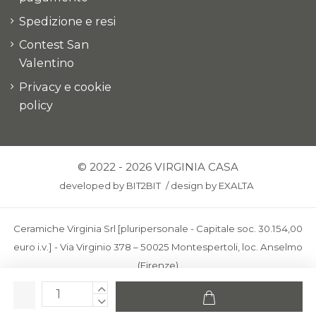
Spedizione e resi
Contest San
Valentino
Privacy e cookie
policy
© 2022 - 2026 VIRGINIA CASA
developed by
BIT2BIT
/
design by
EXALTA
Ceramiche Virginia Srl [pluripersonale - Capitale soc. 30.154,00
euro i.v.] - Via Virginio 378 – 50025 Montespertoli, loc. Anselmo
(Firenze)
C.F. e P.IVA: IT00436100481 - REA: FI-227733 - PEC:
ceramichevirginia@pec.it