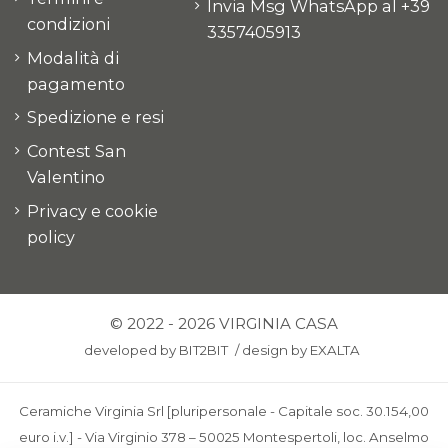
Invia Msg WhatsApp al +39
condizioni
3357405913
Modalità di
pagamento
Spedizione e resi
Contest San
Valentino
Privacy e cookie
policy
© 2022 - 2026 VIRGINIA CASA
developed by
BIT2BIT
/
design by
EXALTA
Ceramiche Virginia Srl [pluripersonale - Capitale soc. 30.154,00
euro i.v.] - Via Virginio 378 – 50025 Montespertoli, loc. Anselmo