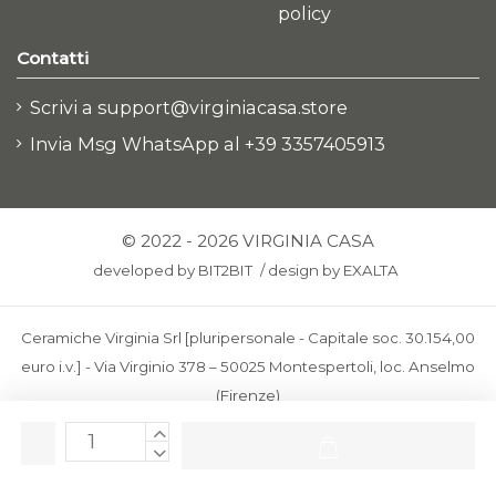
policy
Contatti
Scrivi a support@virginiacasa.store
Invia Msg WhatsApp al +39 3357405913
© 2022 - 2026 VIRGINIA CASA
developed by
BIT2BIT
/
design by
EXALTA
Ceramiche Virginia Srl [pluripersonale - Capitale soc. 30.154,00
euro i.v.] - Via Virginio 378 – 50025 Montespertoli, loc. Anselmo
(Firenze)
C.F. e P.IVA: IT00436100481 - REA: FI-227733 - PEC:
ceramichevirginia@pec.it