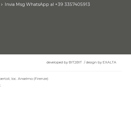
Invia Msg WhatsApp al +39 3357405913
developed by
BIT2BIT
/
design by
EXALTA
ertoli, loc. Anselmo (Firenze)
t