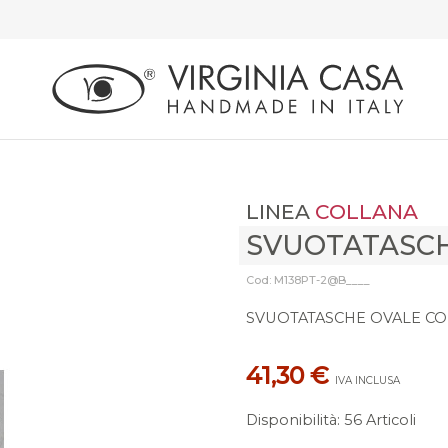
LINEA
COLLANA
SVUOTATASC
Cod: M138PT-2@B____
SVUOTATASCHE OVALE C
41,30 €
IVA INCLUSA
Disponibilità
:
56 Articoli