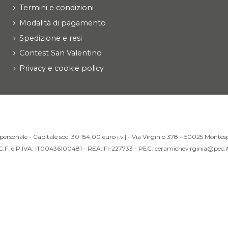
Termini e condizioni
Modalità di pagamento
Spedizione e resi
Contest San Valentino
Privacy e cookie policy
personale - Capitale soc. 30.154,00 euro i.v.] - Via Virginio 378 – 50025 Montesp
C.F. e P.IVA: IT00436100481 - REA: FI-227733 - PEC: ceramichevirginia@pec.i