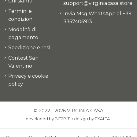
Chi siamo
support@virginiacasa.store
Termini e
Invia Msg WhatsApp al +39
condizioni
3357405913
Modalità di
pagamento
Spedizione e resi
Contest San
Valentino
Privacy e cookie
policy
© 2022 - 2026 VIRGINIA CASA
developed by
BIT2BIT
/
design by
EXALTA