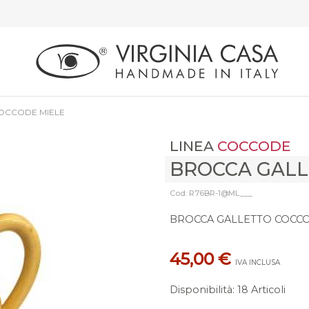
OCCODE MIELE
LINEA
COCCODE
BROCCA GALL
Cod: R76BR-1@ML___
BROCCA GALLETTO COCCO
45,00 €
IVA INCLUSA
Disponibilità
:
18 Articoli