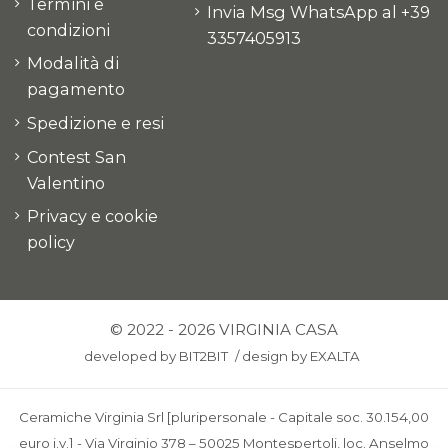
Termini e
Invia Msg WhatsApp al +39
condizioni
3357405913
Modalità di
pagamento
Spedizione e resi
Contest San
Valentino
Privacy e cookie
policy
© 2022 - 2026 VIRGINIA CASA
developed by
BIT2BIT
/
design by
EXALTA
Ceramiche Virginia Srl [pluripersonale - Capitale soc. 30.154,00
euro i.v.] - Via Virginio 378 – 50025 Montespertoli, loc. Anselmo