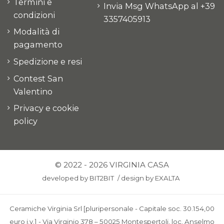
Termini e
Invia Msg WhatsApp al +39
condizioni
3357405913
Modalità di
pagamento
Spedizione e resi
Contest San
Valentino
Privacy e cookie
policy
© 2022 - 2026 VIRGINIA CASA
developed by
BIT2BIT
/
design by
EXALTA
Ceramiche Virginia Srl [pluripersonale - Capitale soc. 30.154,00
euro i.v.] - Via Virginio 378 – 50025 Montespertoli, loc. Anselmo