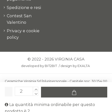
Spedizione e resi
Contest San
Valentino
Privacy e cookie
policy
© 2022 - 2026 VIRGINIA CASA
developed by
BIT2BIT
/
design by
EXALTA
Ceramiche Virginia Srl [pluripersonale - Capitale soc. 30.154,00
euro i.v.] - Via Virginio 378 – 50025 Montespertoli, loc. Anselmo
(Firenze)
C.F. e P.IVA: IT00436100481 - REA: FI-227733 - PEC:
La quantità minima ordinabile per questo
ceramichevirginia@pec.it
prodotto è 2.