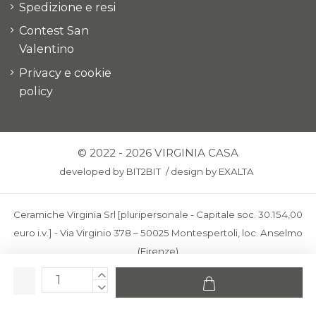
Spedizione e resi
Contest San
Valentino
Privacy e cookie
policy
© 2022 - 2026 VIRGINIA CASA
developed by
BIT2BIT
/
design by
EXALTA
Ceramiche Virginia Srl [pluripersonale - Capitale soc. 30.154,00
euro i.v.] - Via Virginio 378 – 50025 Montespertoli, loc. Anselmo
(Firenze)
C.F. e P.IVA: IT00436100481 - REA: FI-227733 - PEC:
ceramichevirginia@pec.it