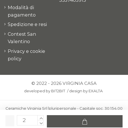
3357405913
Modalità di
pagamento
Spedizione e resi
Contest San
Valentino
Privacy e cookie
policy
© 2022 - 2026 VIRGINIA CASA
developed by
BIT2BIT
/
design by
EXALTA
Ceramiche Virginia Srl [pluripersonale - Capitale soc. 30.154,00
euro i.v.] - Via Virginio 378 – 50025 Montespertoli, loc. Anselmo
(Firenze)