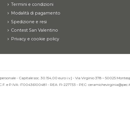
Termini e condizioni
Modalità di pagamento
Spedizione e resi
Contest San Valentino
Privacy e cookie policy
personale - Capitale soc. 30.154,00 euro i.v.] - Via Virginio 378 – 50025 Montesp
C.F. e P.IVA: IT00436100481 - REA: FI-227733 - PEC: ceramichevirginia@pec.i