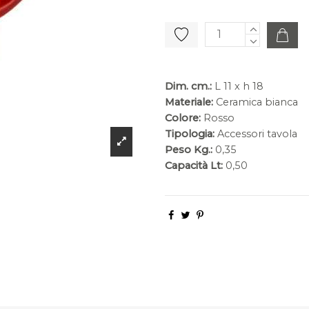
Dim. cm.:
L 11 x h 18
Materiale:
Ceramica bianca
Colore:
Rosso
Tipologia:
Accessori tavola
Peso Kg.:
0,35
Capacità Lt:
0,50