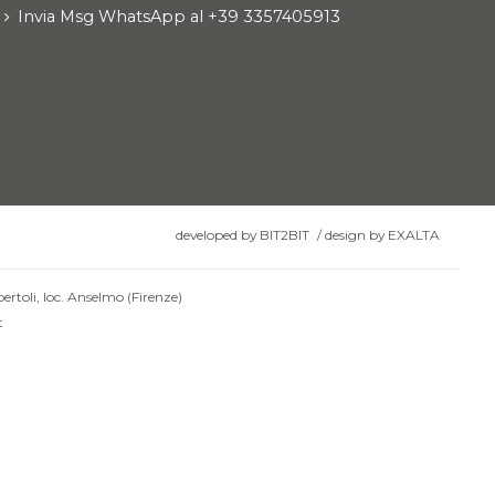
Invia Msg WhatsApp al +39 3357405913
developed by
BIT2BIT
/
design by
EXALTA
ertoli, loc. Anselmo (Firenze)
t