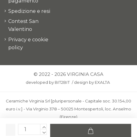
pagamento
Spedizione e resi
Contest San
Valentino
Privacy e cookie
policy
© 2022 - 2026 VIRGINIA CASA
developed by
BIT2BIT
/
design by
EXALTA
Ceramiche Virginia Srl [pluripersonale - Capitale soc. 30.154,00
euro i.v.] - Via Virginio 378 – 50025 Montespertoli, loc. Anselmo
(Firenze)
C.F. e P.IVA: IT00436100481 - REA: FI-227733 - PEC:
ceramichevirginia@pec.it