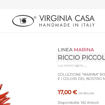
LINEA
MARINA
RICCIO PICCO
Cod: K60OR-6@CRL__
COLLEZIONE "MARINA" RO
E I COLORI DEL NOSTRO 
17,00 €
IVA INCLUSA
Disponibilità
:
162 Articoli