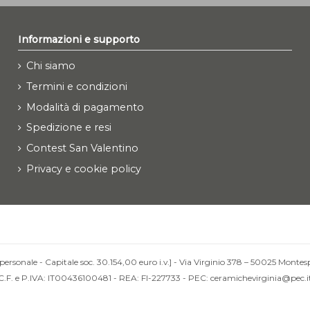
Informazioni e supporto
Chi siamo
Termini e condizioni
Modalità di pagamento
Spedizione e resi
Contest San Valentino
Privacy e cookie policy
personale - Capitale soc. 30.154,00 euro i.v.] - Via Virginio 378 – 50025 Montesp
C.F. e P.IVA: IT00436100481 - REA: FI-227733 - PEC: ceramichevirginia@pec.i