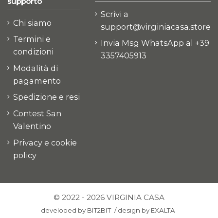
supporto
Scrivi a
Chi siamo
support@virginiacasa.store
Termini e
Invia Msg WhatsApp al +39
condizioni
3357405913
Modalità di
pagamento
Spedizione e resi
Contest San
Valentino
Privacy e cookie
policy
© 2022 - 2026 VIRGINIA CASA
developed by
BIT2BIT
/
design by
EXALTA