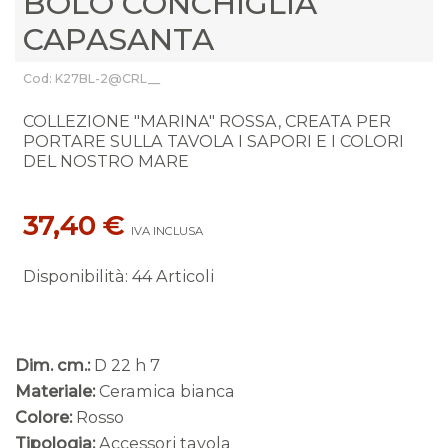
BOLO CONCHIGLIA
CAPASANTA
Cod: K27BL-2@CRL__
COLLEZIONE "MARINA" ROSSA, CREATA PER
PORTARE SULLA TAVOLA I SAPORI E I COLORI
DEL NOSTRO MARE
37,40 €
IVA INCLUSA
Disponibilità
:
44 Articoli
Dim. cm.:
D 22 h 7
Materiale:
Ceramica bianca
Colore:
Rosso
Tipologia:
Accessori tavola