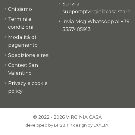
Scrivi a
Chi siamo
support@virginiacasa.store
Termini e
Invia Msg WhatsApp al +39
condizioni
3357405913
Modalità di
pagamento
Spedizione e resi
Contest San
Valentino
Privacy e cookie
policy
© 2022 - 2026 VIRGINIA CASA
developed by
BIT2BIT
/
design by
EXALTA