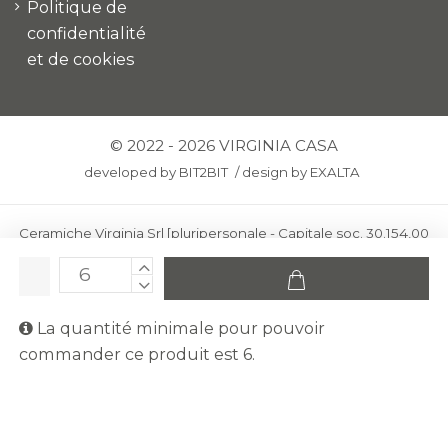
Politique de
confidentialité
et de cookies
© 2022 - 2026 VIRGINIA CASA
developed by
BIT2BIT
/
design by
EXALTA
Ceramiche Virginia Srl [pluripersonale - Capitale soc. 30.154,00
euro i.v.] - Via Virginio 378 – 50025 Montespertoli, loc. Anselmo
(Firenze)
C.F. e P.IVA: IT00436100481 - REA: FI-227733 - PEC:
La quantité minimale pour pouvoir
ceramichevirginia@pec.it
commander ce produit est 6.