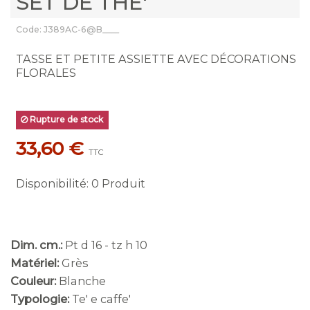
SET DE THE'
Code: J389AC-6@B____
TASSE ET PETITE ASSIETTE AVEC DÉCORATIONS
FLORALES
Rupture de stock
33,60 €
TTC
Disponibilité
:
0 Produit
Dim. cm.:
Pt d 16 - tz h 10
Matériel:
Grès
Couleur:
Blanche
Typologie:
Te' e caffe'