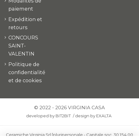
Modalités de
paiement
Expédition et
retours
CONCOURS
SAINT-
VALENTIN
Politique de
confidentialité
et de cookies
© 2022 - 2026 VIRGINIA CASA
developed by
BIT2BIT
/
design by
EXALTA
Ceramiche Virginia Srl [pluripersonale - Capitale soc. 30.154,00