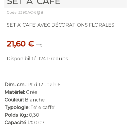
SET A' CAFE'
Code: J390AC-6@B____
SET A' CAFE' AVEC DÉCORATIONS FLORALES
21,60 €
TTC
Disponibilité
:
174 Produits
Dim. cm.:
Pt d 12 - tz h 6
Matériel:
Grès
Couleur:
Blanche
Typologie:
Te' e caffe'
Poids Kg.:
0,30
Capacité Lt:
0,07