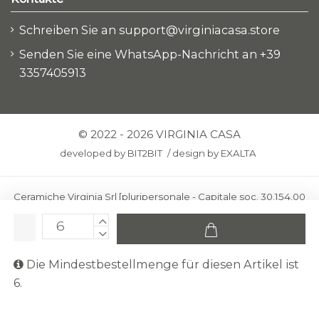
Schreiben Sie an support@virginiacasa.store
Senden Sie eine WhatsApp-Nachricht an +39
3357405913
© 2022 - 2026 VIRGINIA CASA
developed by
BIT2BIT
/
design by
EXALTA
Ceramiche Virginia Srl [pluripersonale - Capitale soc. 30.154,00
euro i.v.] - Via Virginio 378 – 50025 Montespertoli, loc. Anselmo
(Firenze)
C.F. e P.IVA: IT00436100481 - REA: FI-227733 - PEC:
Die Mindestbestellmenge für diesen Artikel ist
ceramichevirginia@pec.it
6.