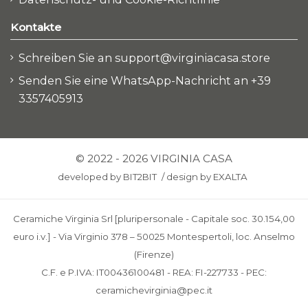
Kontakte
Schreiben Sie an support@virginiacasa.store
Senden Sie eine WhatsApp-Nachricht an +39
3357405913
© 2022 - 2026 VIRGINIA CASA
developed by
BIT2BIT
/
design by
EXALTA
Ceramiche Virginia Srl [pluripersonale - Capitale soc. 30.154,00
euro i.v.] - Via Virginio 378 – 50025 Montespertoli, loc. Anselmo
(Firenze)
C.F. e P.IVA: IT00436100481 - REA: FI-227733 - PEC:
ceramichevirginia@pec.it