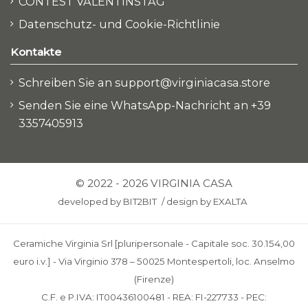
CONTEST VALENTINSTAG
Datenschutz- und Cookie-Richtlinie
Kontakte
Schreiben Sie an support@virginiacasa.store
Senden Sie eine WhatsApp-Nachricht an +39
3357405913
© 2022 - 2026 VIRGINIA CASA
developed by
BIT2BIT
/
design by
EXALTA
Ceramiche Virginia Srl [pluripersonale - Capitale soc. 30.154,00
euro i.v.] - Via Virginio 378 – 50025 Montespertoli, loc. Anselmo
(Firenze)
C.F. e P.IVA: IT00436100481 - REA: FI-227733 - PEC: