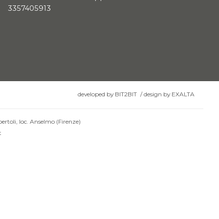
3357405913
developed by
BIT2BIT
/
design by
EXALTA
ertoli, loc. Anselmo (Firenze)
t