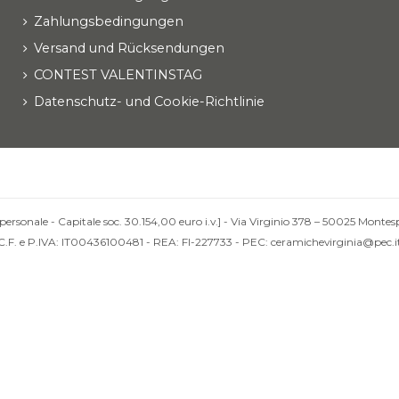
Zahlungsbedingungen
Versand und Rücksendungen
CONTEST VALENTINSTAG
Datenschutz- und Cookie-Richtlinie
personale - Capitale soc. 30.154,00 euro i.v.] - Via Virginio 378 – 50025 Montesp
C.F. e P.IVA: IT00436100481 - REA: FI-227733 - PEC: ceramichevirginia@pec.i