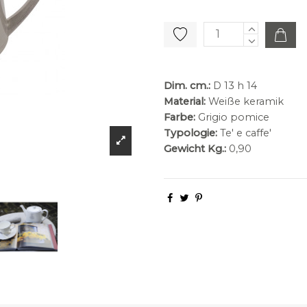
Dim. cm.:
D 13 h 14
Material:
Weiße keramik
Farbe:
Grigio pomice
Typologie:
Te' e caffe'
Gewicht Kg.:
0,90