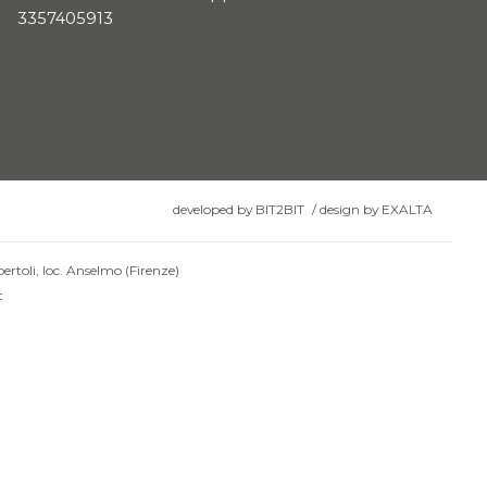
3357405913
developed by
BIT2BIT
/
design by
EXALTA
ertoli, loc. Anselmo (Firenze)
t