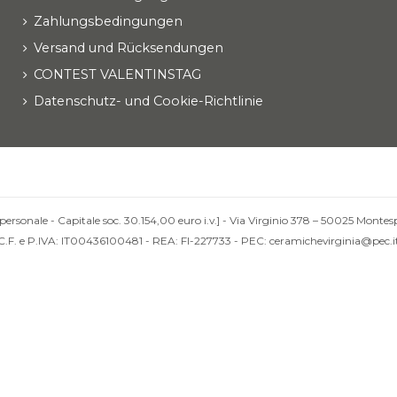
Zahlungsbedingungen
Versand und Rücksendungen
CONTEST VALENTINSTAG
Datenschutz- und Cookie-Richtlinie
personale - Capitale soc. 30.154,00 euro i.v.] - Via Virginio 378 – 50025 Montesp
C.F. e P.IVA: IT00436100481 - REA: FI-227733 - PEC: ceramichevirginia@pec.i