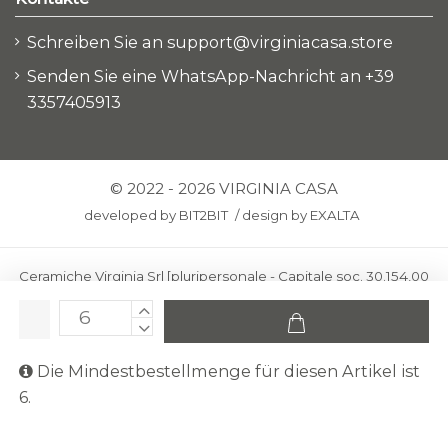
Schreiben Sie an support@virginiacasa.store
Senden Sie eine WhatsApp-Nachricht an +39
3357405913
© 2022 - 2026 VIRGINIA CASA
developed by
BIT2BIT
/
design by
EXALTA
Ceramiche Virginia Srl [pluripersonale - Capitale soc. 30.154,00
euro i.v.] - Via Virginio 378 – 50025 Montespertoli, loc. Anselmo
(Firenze)
C.F. e P.IVA: IT00436100481 - REA: FI-227733 - PEC:
Die Mindestbestellmenge für diesen Artikel ist
ceramichevirginia@pec.it
6.