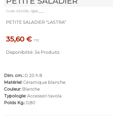
PETITE SALADIER
Code: 6500BL-1@B____
PETITE SALADIER "LASTRA"
35,60 €
TTC
Disponibilité
:
34 Produits
Dim. cm.:
D 20 h 8
Matériel:
Céramique blanche
Couleur:
Blanche
Typologie:
Accessori tavola
Poids Kg.:
0,80