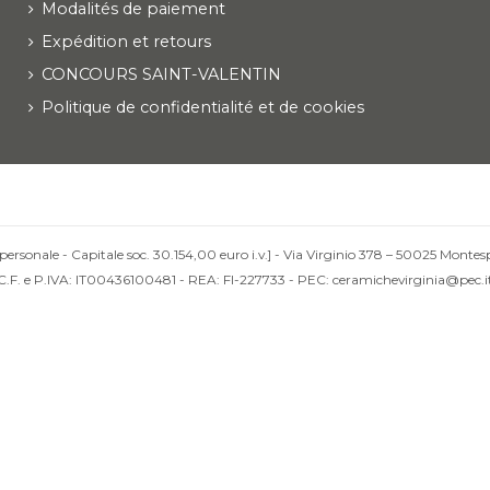
Modalités de paiement
Expédition et retours
CONCOURS SAINT-VALENTIN
Politique de confidentialité et de cookies
personale - Capitale soc. 30.154,00 euro i.v.] - Via Virginio 378 – 50025 Montesp
C.F. e P.IVA: IT00436100481 - REA: FI-227733 - PEC: ceramichevirginia@pec.i