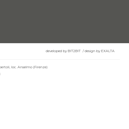
developed by
BIT2BIT
/
design by
EXALTA
ertoli, loc. Anselmo (Firenze)
t