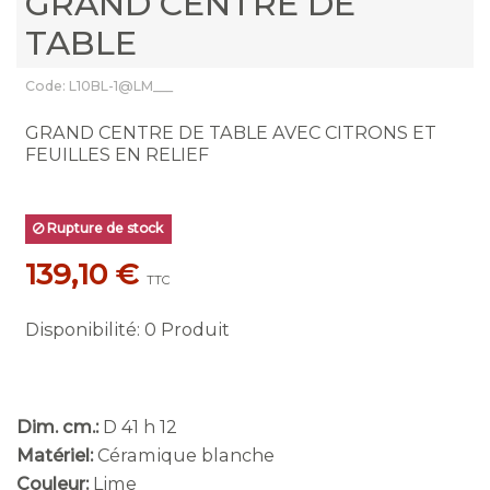
GRAND CENTRE DE
TABLE
Code: L10BL-1@LM___
GRAND CENTRE DE TABLE AVEC CITRONS ET
FEUILLES EN RELIEF
Rupture de stock
139,10 €
TTC
Disponibilité
:
0 Produit
Dim. cm.:
D 41 h 12
Matériel:
Céramique blanche
Couleur:
Lime